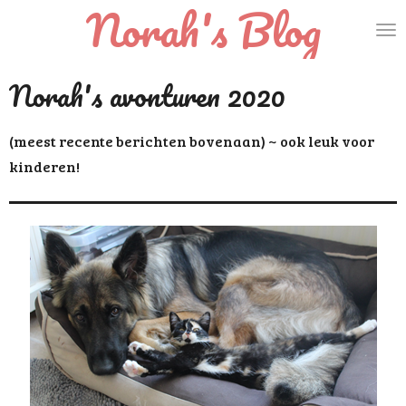
Norah's Blog
Ga
direct
naar
Norah's avonturen 2020
de
hoofdinhoud
(meest recente berichten bovenaan) ~ ook leuk voor
kinderen!