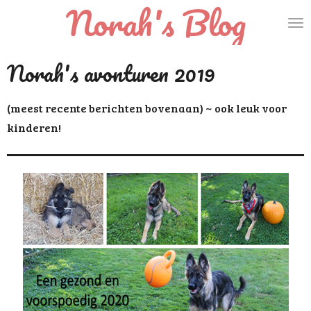
Norah's Blog
Ga
direct
naar
Norah's avonturen 2019
de
hoofdinhoud
(meest recente berichten bovenaan) ~ ook leuk voor
kinderen!